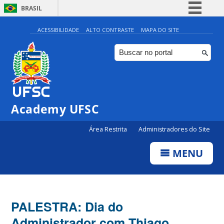
BRASIL
Simplifique!
ACESSIBILIDADE
ALTO CONTRASTE
MAPA DO SITE
Comunica BR
Participe
Acesso à informação
Legislação
Academy UFSC
Canais
Área Restrita
Administradores do Site
MENU
PALESTRA: Dia do
Administrador com Thiago