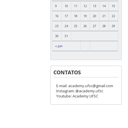
9
10
11
12
13
14
15
16
17
18
19
20
21
22
23
24
25
26
27
28
29
30
31
« jun
CONTATOS
E-mail: academy.ufsc@gmail.com
Instagram: @academy.ufsc
Youtube: Academy UFSC