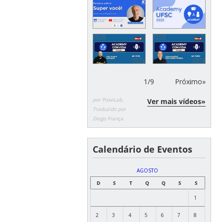
1
/
9
Próximo»
por PoseLab,
Ver mais vídeos»
Traduzido por
Diego França
Calendário de Eventos
AGOSTO
D
S
T
Q
Q
S
S
1
2
3
4
5
6
7
8