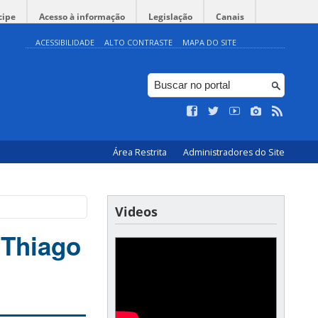
cipe
Acesso à informação
Legislação
Canais
ACESSIBILIDADE
ALTO CONTRASTE
MAPA DO SITE
Área Restrita
Administradores do Site
Videos
 Thiago