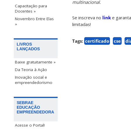
multinacional.
Capacitação para
Docentes »
Se inscreva no
link
e garanta
Novembro Entre Elas
limitadas!
»
Tags:
certificado
cse
di
LIVROS
LANÇADOS
Baixe gratuitamente »
Da Teoria à Ação
Inovação social e
empreendedorismo
SEBRAE
EDUCAÇÃO
EMPREENDEDORA
Acesse o Portal!