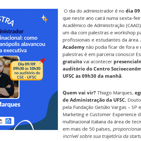
O dia do administrador é no
dia 09
que neste ano cairá numa sexta-feir
Acadêmico de Administração (CAAD)
um dia com palestras e workshop pa
profissionais e estudantes da área.
Academy
não podia ficar de fora e
palestras é em parceria conosco! E
gratuito
vai acontecer
presencial
auditório do Centro Socioeconôm
UFSC às 09h30 da manhã
.
Quem vai vir?
Thiago Marques,
eg
de Administração da UFSC
, Dout
pela Fundação Getúlio Vargas – SP e
Marketing e Customer Experience da
multinacional italiana da área de te
em mais de 50 países,
proporcionar
incrível sobre sua trajetória da start