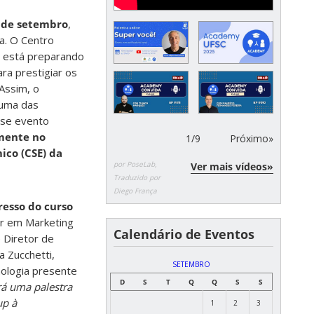
 de setembro
,
a. O Centro
 está preparando
ra prestigiar os
 Assim, o
 uma das
sse evento
mente no
1
/
9
Próximo»
ico (CSE) da
por PoseLab,
Ver mais vídeos»
Traduzido por
Diego França
resso do curso
or em Marketing
Calendário de Eventos
 Diretor de
 Zucchetti,
SETEMBRO
cnologia presente
D
S
T
Q
Q
S
S
á uma palestra
up à
1
2
3