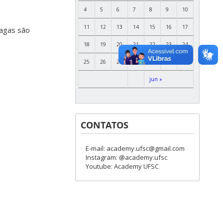
4
5
6
7
8
9
10
11
12
13
14
15
16
17
vagas são
18
19
20
21
22
23
24
25
26
27
28
29
30
jun »
CONTATOS
E-mail: academy.ufsc@gmail.com
Instagram: @academy.ufsc
Youtube: Academy UFSC