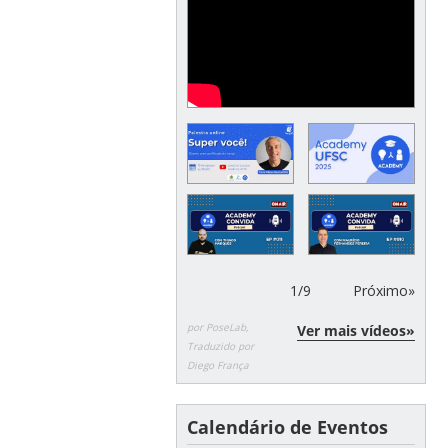
1
/
9
Próximo»
por PoseLab,
Ver mais vídeos»
Traduzido por
Diego França
Calendário de Eventos