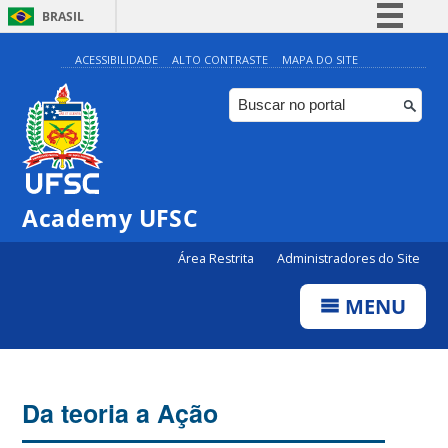
BRASIL
Simplifique!
ACESSIBILIDADE
ALTO CONTRASTE
MAPA DO SITE
Comunica BR
Participe
Acesso à informação
Legislação
Academy UFSC
Canais
Área Restrita
Administradores do Site
MENU
Da teoria a Ação