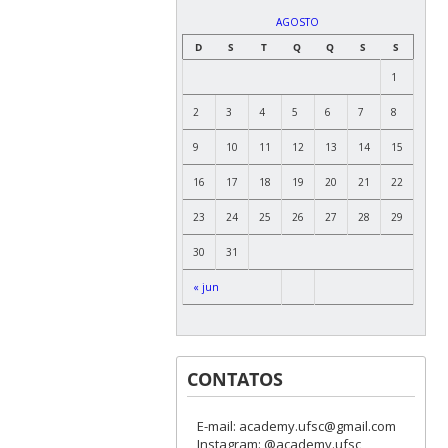
AGOSTO
D
S
T
Q
Q
S
S
1
2
3
4
5
6
7
8
9
10
11
12
13
14
15
16
17
18
19
20
21
22
23
24
25
26
27
28
29
30
31
« jun
CONTATOS
E-mail: academy.ufsc@gmail.com
Instagram: @academy.ufsc