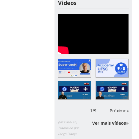
Videos
1
/
9
Próximo»
por PoseLab,
Ver mais vídeos»
Traduzido por
Diego França