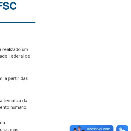
UFSC
á realizado um
dade Federal de
, a partir das
 a temática da
mento humano.
ada
ória, mas