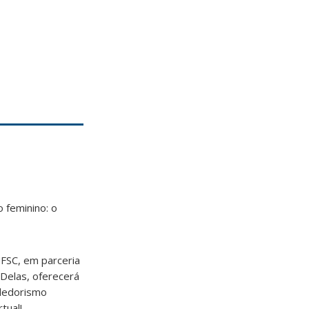
 feminino: o
SC, em parceria
Delas, oferecerá
ndedorismo
tual!