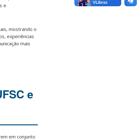
s e
ais, mostrando o
s, experiências
municação mais
UFSC e
rem em conjunto