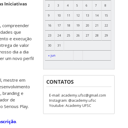
s Iniciativas
2
3
4
5
6
7
8
9
10
11
12
13
14
15
s, compreender
16
17
18
19
20
21
22
idades que
23
24
25
26
27
28
29
ento e execução
entrega de valor
30
31
nosso dia a dia
« jun
er um novo perfil
al, mestre em
CONTATOS
desenvolvimento
, branding e
E-mail: academy.ufsc@gmail.com
tador de
Instagram: @academy.ufsc
Youtube: Academy UFSC
o Serious Play.
nscrição
.