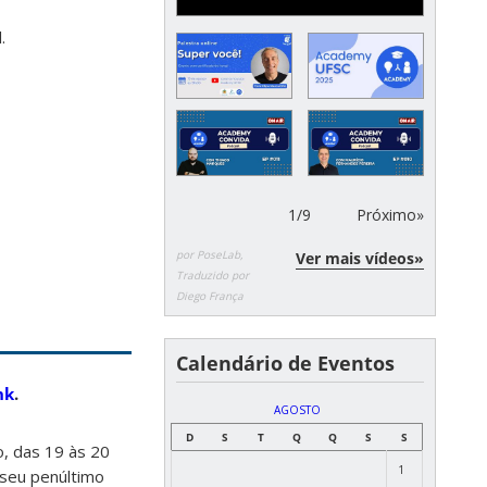
.
1
/
9
Próximo»
por PoseLab,
Ver mais vídeos»
Traduzido por
Diego França
Calendário de Eventos
nk
.
AGOSTO
D
S
T
Q
Q
S
S
o, das 19 às 20
1
 seu penúltimo