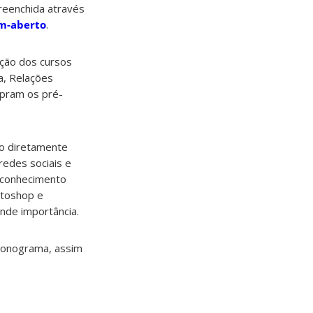
reenchida através
ém-aberto
.
ção dos cursos
a, Relações
mpram os pré-
ão diretamente
redes sociais e
o conhecimento
otoshop e
ande importância.
cronograma, assim