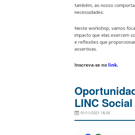
também, ao nosso comportame
necessidades.
Neste workshop, vamos focar
impacto que elas exercem so
e reflexões que proporciona
assertivas.
Inscreva-se no
link.
Oportunida
LINC Social
01/11/2021 18:30