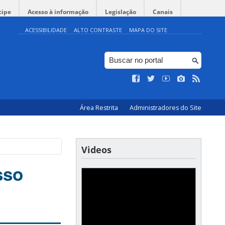
cipe
Acesso à informação
Legislação
Canais
ACESSIBILIDADE
ALTO CONTRASTE
MAPA DO SITE
Área Restrita
Administradores do Site
Videos
sso