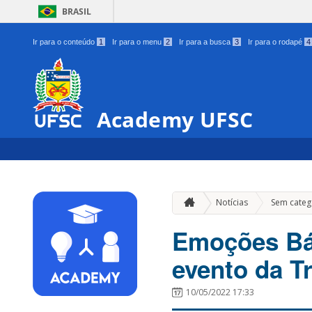
BRASIL
Ir para o conteúdo
1
Ir para o menu
2
Ir para a busca
3
Ir para o rodapé
4
Academy UFSC
Notícias
Sem categ
Emoções Bás
evento da Tr
10/05/2022 17:33