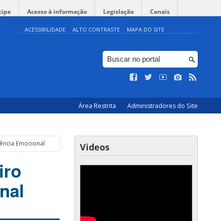
cipe
Acesso à informação
Legislação
Canais
ACESSIBILIDADE
ALTO CONTRASTE
MAPA DO SITE
Área Restrita
Administradores do Site
gência Emocional
Videos
iro
nal