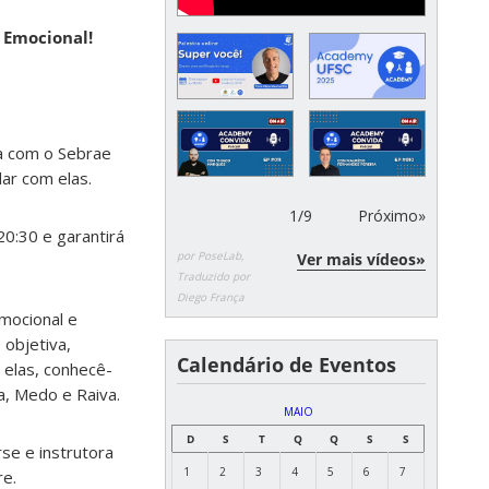
a Emocional!
ia com o Sebrae
dar com elas.
1
/
9
Próximo»
0:30 e garantirá
por PoseLab,
Ver mais vídeos»
Traduzido por
Diego França
Emocional e
 objetiva,
Calendário de Eventos
 elas, conhecê-
a, Medo e Raiva.
MAIO
D
S
T
Q
Q
S
S
se e instrutora
1
2
3
4
5
6
7
re.