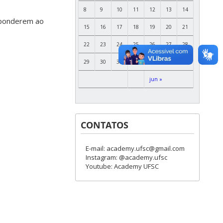
8
9
10
11
12
13
14
ponderem ao
15
16
17
18
19
20
21
22
23
24
25
26
27
28
29
30
31
jun »
CONTATOS
E-mail: academy.ufsc@gmail.com
Instagram: @academy.ufsc
Youtube: Academy UFSC