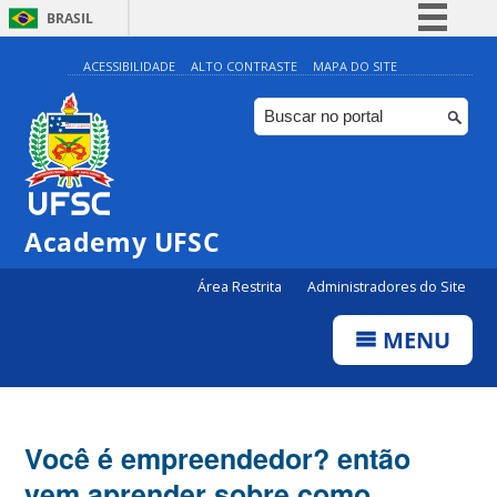
BRASIL
Simplifique!
ACESSIBILIDADE
ALTO CONTRASTE
MAPA DO SITE
Comunica BR
Participe
Acesso à informação
Legislação
Academy UFSC
Canais
Área Restrita
Administradores do Site
MENU
Você é empreendedor? então
vem aprender sobre como