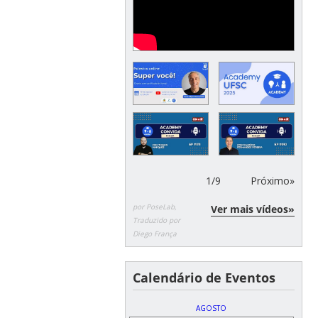
1
/
9
Próximo»
por PoseLab,
Ver mais vídeos»
Traduzido por
Diego França
Calendário de Eventos
AGOSTO