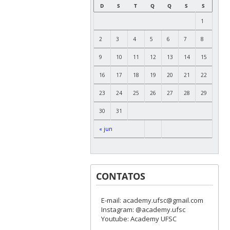
D
S
T
Q
Q
S
S
1
2
3
4
5
6
7
8
9
10
11
12
13
14
15
16
17
18
19
20
21
22
23
24
25
26
27
28
29
30
31
« jun
CONTATOS
E-mail: academy.ufsc@gmail.com
Instagram: @academy.ufsc
Youtube: Academy UFSC