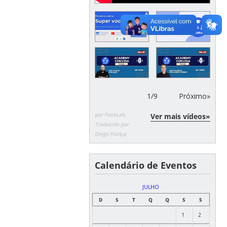
1
/
9
Próximo»
por PoseLab,
Ver mais vídeos»
Traduzido por
Diego França
Calendário de Eventos
JULHO
D
S
T
Q
Q
S
S
1
2