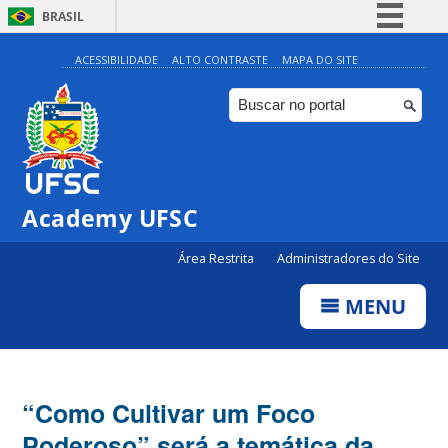
BRASIL
Simplifique!
ACESSIBILIDADE
ALTO CONTRASTE
MAPA DO SITE
Comunica BR
Participe
Acesso à informação
Legislação
Academy UFSC
Canais
Área Restrita
Administradores do Site
MENU
“Como Cultivar um Foco
Poderoso” será a temática da