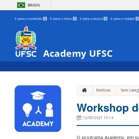
BRASIL
Ir para o conteúdo
1
Ir para o menu
2
Ir para a busca
3
Ir para o rodapé
4
Academy UFSC
Notícias
Sem categ
Workshop de
12/05/2021 15:14
O programa Academy, em par