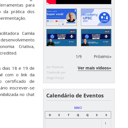
ferramentas para
o da prática dos
perimentação.
litadora Camila
desenvolvimento
nomia Criativa,
credited.
1
/
9
Próximo»
por PoseLab,
Ver mais vídeos»
s dias 18 e 19 de
Traduzido por
il com o link da
Diego França
 certificado de
ário inscrever-se
nibilizada no chat
Calendário de Eventos
MAIO
D
S
T
Q
Q
S
S
1