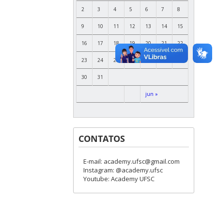
2
3
4
5
6
7
8
9
10
11
12
13
14
15
16
17
18
19
20
21
22
23
24
25
26
27
28
29
30
31
jun »
CONTATOS
E-mail: academy.ufsc@gmail.com
Instagram: @academy.ufsc
Youtube: Academy UFSC