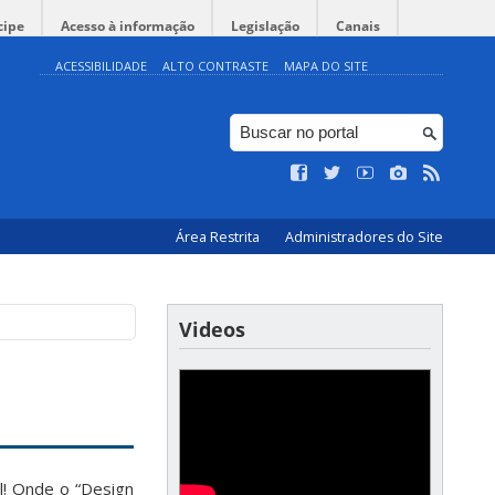
cipe
Acesso à informação
Legislação
Canais
ACESSIBILIDADE
ALTO CONTRASTE
MAPA DO SITE
Área Restrita
Administradores do Site
Videos
l! Onde o “Design