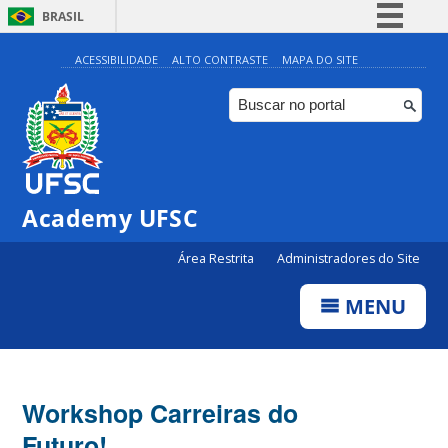
BRASIL
Simplifique!
ACESSIBILIDADE
ALTO CONTRASTE
MAPA DO SITE
Comunica BR
Participe
Acesso à informação
Legislação
Academy UFSC
Canais
Área Restrita
Administradores do Site
MENU
Workshop Carreiras do
Futuro!