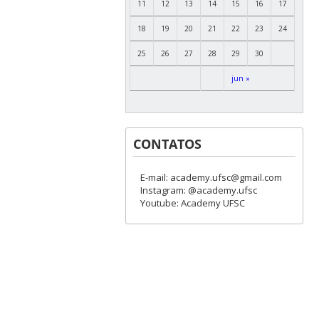
11
12
13
14
15
16
17
18
19
20
21
22
23
24
25
26
27
28
29
30
jun »
CONTATOS
E-mail: academy.ufsc@gmail.com
Instagram: @academy.ufsc
Youtube: Academy UFSC