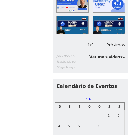
1
/
9
Próximo»
por PoseLab,
Ver mais vídeos»
Traduzido por
Diego França
Calendário de Eventos
ABRIL
D
S
T
Q
Q
S
S
1
2
3
4
5
6
7
8
9
10