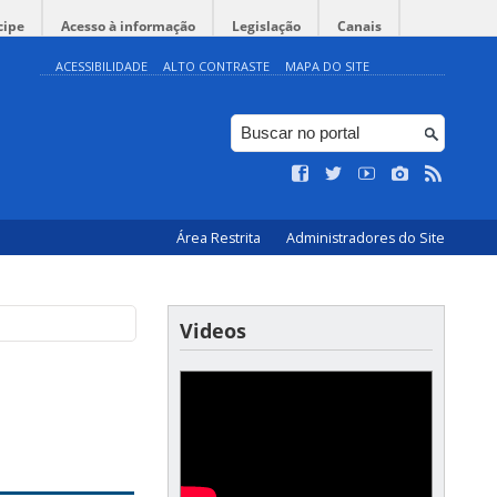
cipe
Acesso à informação
Legislação
Canais
ACESSIBILIDADE
ALTO CONTRASTE
MAPA DO SITE
Área Restrita
Administradores do Site
Videos