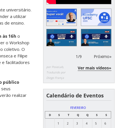
e universitário.
der a utilizar
s de ensino.
h às 16h
o
ver o Workshop
o coletivo. O
nseca e Filipe
1
/
9
Próximo»
e facilitadores
por PoseLab,
Ver mais vídeos»
Traduzido por
Diego França
o público
m seus
Calendário de Eventos
verão realizar
FEVEREIRO
D
S
T
Q
Q
S
S
1
2
3
4
5
6