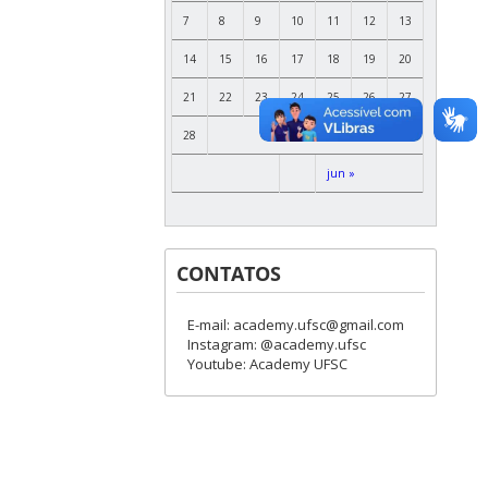
7
8
9
10
11
12
13
14
15
16
17
18
19
20
21
22
23
24
25
26
27
28
jun »
CONTATOS
E-mail: academy.ufsc@gmail.com
Instagram: @academy.ufsc
Youtube: Academy UFSC