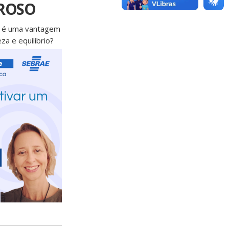
EROSO
ta é uma vantagem
a e equilíbrio?