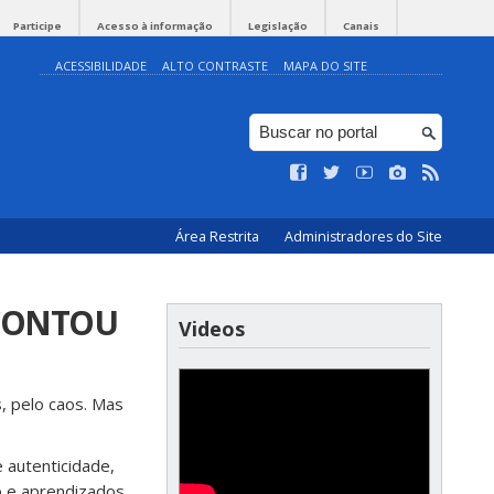
Participe
Acesso à informação
Legislação
Canais
ACESSIBILIDADE
ALTO CONTRASTE
MAPA DO SITE
Área Restrita
Administradores do Site
 CONTOU
Videos
, pelo caos. Mas
 autenticidade,
 e aprendizados