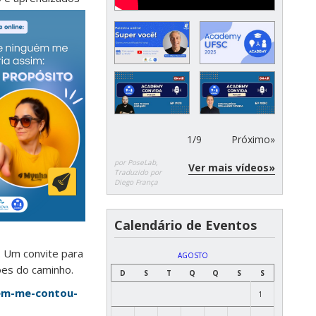
1
/
9
Próximo»
por PoseLab,
Ver mais vídeos»
Traduzido por
Diego França
Calendário de Eventos
. Um convite para
AGOSTO
ões do caminho.
D
S
T
Q
Q
S
S
uem-me-contou-
1