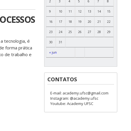
2
3
4
5
6
7
8
9
10
11
12
13
14
15
ROCESSOS
16
17
18
19
20
21
22
23
24
25
26
27
28
29
a tecnologia, é
30
31
de forma prática
« jun
xo de trabalho e
CONTATOS
E-mail: academy.ufsc@gmail.com
Instagram: @academy.ufsc
Youtube: Academy UFSC