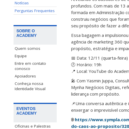
Notícias
profundos. Com mais de 13 a
Perguntas Frequentes
formada em Administração c
construiu negócios que fora
seu propósito de fazer a dif
SOBRE O
Essa bagagem a impulsionou 
ACADEMY
agência de marketing 360 que
propósito, estratégia e imp
Quem somos
Equipe
📅 Data: 12/11 (quarta-feira)
Entre em contato
🕖 Horário: 19h
conosco
📍 Local: YouTube do Academ
Apoiadores
🎤 Com Yasmin Juppa, Consul
Conheça nossa
Mynha Negócios Digitais, re
Identidade Visual
liderança com propósito.
📌Uma conversa autêntica e 
EVENTOS
enxergar o imprevisível como
ACADEMY
🌐
https://www.sympla.com
do-caos-ao-proposito/32
Oficinas e Palestras