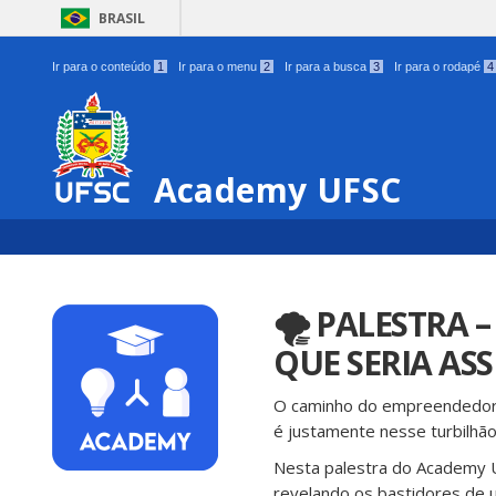
BRASIL
Ir para o conteúdo
1
Ir para o menu
2
Ir para a busca
3
Ir para o rodapé
4
Academy UFSC
🌪 PALESTRA
QUE SERIA AS
O caminho do empreendedoris
é justamente nesse turbilhã
Nesta palestra do Academy UF
revelando os bastidores de