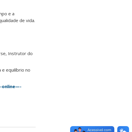
mpo e a
ualidade de vida.
se, Instrutor do
e equilíbrio no
-online—-