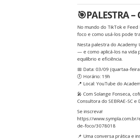
🎯PALESTRA – 
No mundo do TikTok e Feed In
foco e como usá-los pode tra
Nesta palestra do Academy 
— e como aplicá-los na vida p
equilíbrio e eficiência.
📅 Data: 03/09 (quartaa-feira
🕖 Horário: 19h
📍 Local: YouTube do Academ
🎤 Com Solange Fonseca, cofu
Consultora do SEBRAE-SC e 
Se inscreva!
https://www.sympla.com.br/e
de-foco/3078018
📌 Uma conversa prática e i