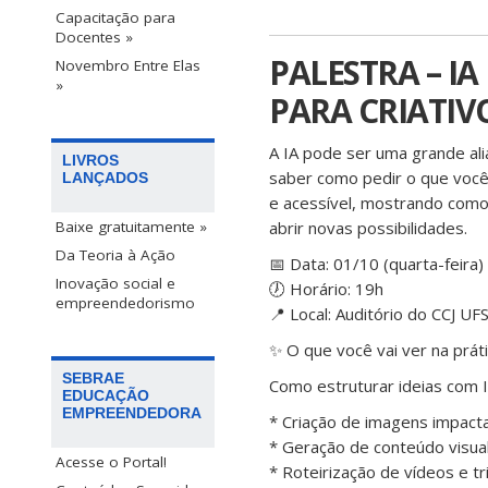
Capacitação para
Docentes »
PALESTRA – I
Novembro Entre Elas
»
PARA CRIATIV
A IA pode ser uma grande ali
LIVROS
saber como pedir o que você
LANÇADOS
e acessível, mostrando como 
abrir novas possibilidades.
Baixe gratuitamente »
Da Teoria à Ação
📅 Data: 01/10 (quarta-feira)
Inovação social e
🕖 Horário: 19h
empreendedorismo
📍 Local: Auditório do CCJ UF
✨ O que você vai ver na práti
SEBRAE
Como estruturar ideias com 
EDUCAÇÃO
EMPREENDEDORA
* Criação de imagens impact
* Geração de conteúdo visual
Acesse o Portal!
* Roteirização de vídeos e tr