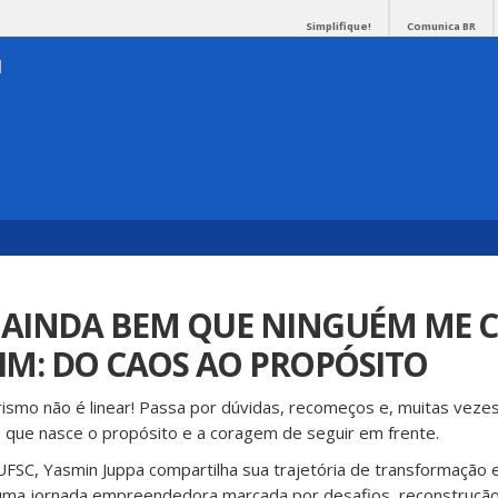
Simplifique!
Comunica BR
 – AINDA BEM QUE NINGUÉM ME
SIM: DO CAOS AO PROPÓSITO
mo não é linear! Passa por dúvidas, recomeços e, muitas vezes
o que nasce o propósito e a coragem de seguir em frente.
SC, Yasmin Juppa compartilha sua trajetória de transformação e
 uma jornada empreendedora marcada por desafios,
reconstrução