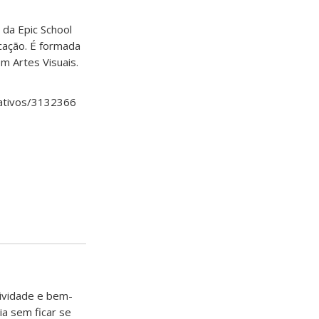
 da Epic School
ucação. É formada
m Artes Visuais.
iativos/3132366
ividade e bem-
ia sem ficar se