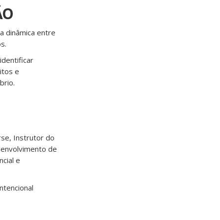
ÃO
a dinâmica entre
s.
dentificar
itos e
brio.
se, Instrutor do
esenvolvimento de
cial e
ntencional