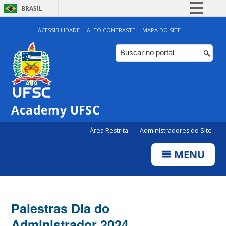
BRASIL
Simplifique!
ACESSIBILIDADE
ALTO CONTRASTE
MAPA DO SITE
Comunica BR
Participe
Acesso à informação
Legislação
Academy UFSC
Canais
Área Restrita
Administradores do Site
MENU
Palestras Dia do
Administrador 2024