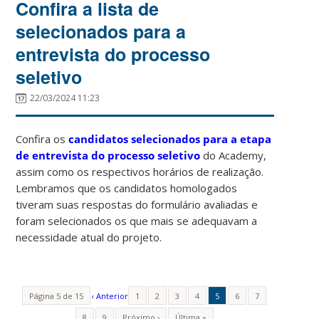
Confira a lista de
selecionados para a
entrevista do processo
seletivo
22/03/2024 11:23
Confira os
candidatos selecionados para a etapa
de entrevista do processo seletivo
do Academy,
assim como os respectivos horários de realização.
Lembramos que os candidatos homologados
tiveram suas respostas do formulário avaliadas e
foram selecionados os que mais se adequavam a
necessidade atual do projeto.
Página 5 de 15
‹ Anterior
1
2
3
4
5
6
7
8
9
Próximo ›
Última »