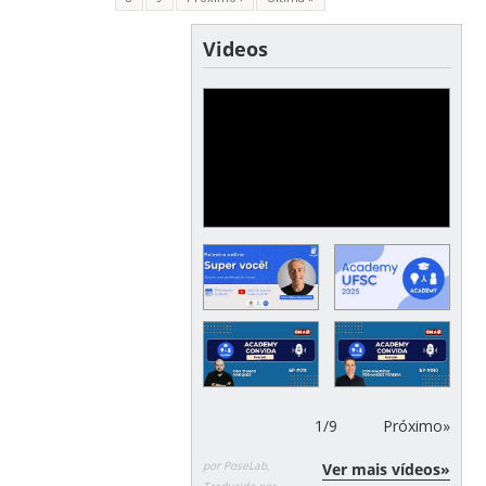
Videos
1
/
9
Próximo»
por PoseLab,
Ver mais vídeos»
Traduzido por