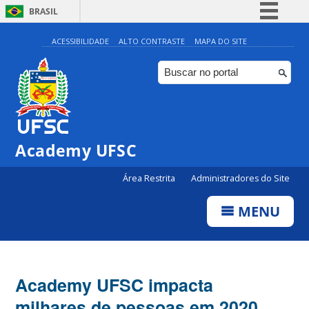
BRASIL
Simplifique!
ACESSIBILIDADE
ALTO CONTRASTE
MAPA DO SITE
Comunica BR
Participe
Acesso à informação
Legislação
Academy UFSC
Canais
Área Restrita
Administradores do Site
MENU
Academy UFSC impacta
milhares de pessoas em 2020